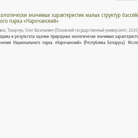
ологически значимых характеристик малых структур бассе
ого парка «Нарочанский»
вна
;
Токарчук, Олег Васильевич
(
Псковский государственный университет
,
2020
тодика и результаты оценки природных экологически значимых характерист
роения Национального парка «Нарочанский» (Республика Беларусь). Иссл