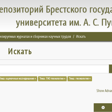
епозиторий Брестского госуд
университета им. А. С. П
цензируемых журналах и сборниках научных трудов
Искать
Искать
Тема: оценочные исследования ×
Тема: ГИС-технологии ×
Тема: геоэкология ×
Show Advan