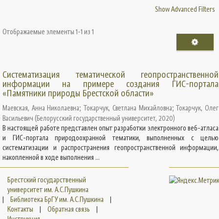
Show Advanced Filters
Отображаемые элементы 1-1 из 1
Систематизация тематической геопространственной
информации на примере создания ГИС-портала
«Памятники природы Брестской области»
Маевская, Анна Николаевна
;
Токарчук, Светлана Михайловна
;
Токарчук, Олег
Васильевич
(
Белорусский государственный университет
,
2020
)
В настоящей работе представлен опыт разработки электронного веб-атласа
и ГИС-портала природоохранной тематики, выполненных с целью
систематизации и распространения геопространственной информации,
накопленной в ходе выполнения ...
Брестский государственный
университет им. А.С.Пушкина
|
Библиотека БрГУ им. А.С.Пушкина
|
Контакты
|
Обратная связь
|
Инструкция