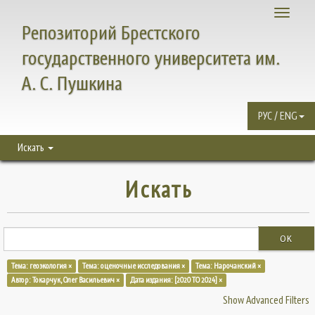
Toggle
Репозиторий Брестского
navigati
государственного университета им.
А. С. Пушкина
РУС / ENG
Искать
Искать
OK
Тема: геоэкология ×
Тема: оценочные исследования ×
Тема: Нарочанский ×
Автор: Токарчук, Олег Васильевич ×
Дата издания: [2020 TO 2024] ×
Show Advanced Filters