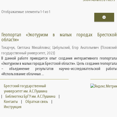
Отображаемые элементы 1-1 из 1
Геопортал «Экотуризм в малых городах Брестской
области»
Токарчук, Светлана Михайловна
;
Цибульский, Егор Анатольевич
(
Псковский
государственный университет
,
2023
)
В данной работе приводится опыт создания интерактивного геопортала
«Экотуризм в малых городах Брестской области». Цель создания геопортала
– объединение результатов научно-исследовательской работы
«Использование облачных ...
Брестский государственный
университет им. А.С.Пушкина
|
Библиотека БрГУ им. А.С.Пушкина
|
Контакты
|
Обратная связь
|
Инструкция