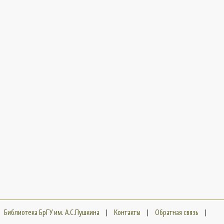
Библиотека БрГУ им. А.С.Пушкина
|
Контакты
|
Обратная связь
|