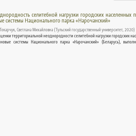
днородность селитебной нагрузки городских населенных п
ые системы Национального парка «Нарочанский»
Токарчук, Светлана Михайловна
(
Тульский государственный университет
,
2020
)
оценки территориальной неоднородности селитебной нагрузки городских на
йновые системы Национального парка «Нарочанский» (Беларусь), выпол