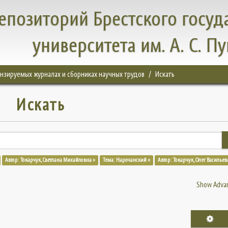
епозиторий Брестского госуд
университета им. А. С. П
цензируемых журналах и сборниках научных трудов
Искать
Искать
Автор: Токарчук, Светлана Михайловна ×
Тема: Нарочанский ×
Автор: Токарчук, Олег Васильев
Show Advan