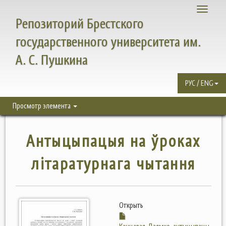
Toggle
Репозиторий Брестского
navigati
государственного университета им.
А. С. Пушкина
РУС / ENG
Просмотр элемента
Антыцыпацыя на ўроках
лiтаратурнага чытання
Открыть