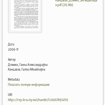
Канцавая_Дзямко_антыцыпацы
я.pdf (215.1Kb)
Дата
2009-11
Автор
Дзямко, Ганна Аляксандраўна
Канцавая, Галіна Міхайлаўна
Metadata
Показать полную информацию
URI
https://rep.brsu.by:443/handle/123456789/4705