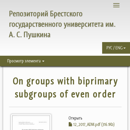
Toggle
Репозиторий Брестского
navigati
государственного университета им.
А. С. Пушкина
РУС / ENG
Просмотр элемента
On groups with biprimary
subgroups of even order
Открыть
12_2017_ADM.pdf (316.1Kb)