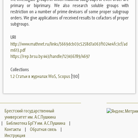
primary or biprimary. We also research soluble groups with
restriction on a number of prime devisors of some proper subgroup
orders. We give applications of received results to cofactors of proper
subgroups.
URI
http://www.mathnet.ru/links/5669dcb03c5258d7a063f1024e4fc3cf/ad
m613.pdf
https://rep.brsu.by:443/handle/123456789/4697
Collections
1.2 Статьи в журналах WoS, Scopus
[130]
Брестский государственный
университет им. А.С.Пушкина
|
Библиотека БрГУ им. А.С.Пушкина
|
Контакты
|
Обратная связь
|
Инструкция