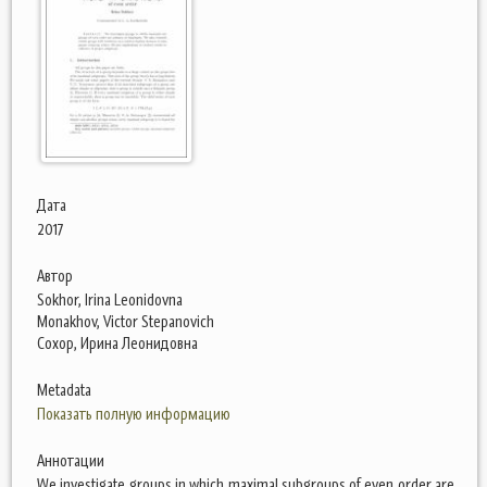
Дата
2017
Автор
Sokhor, Irina Leonidovna
Monakhov, Victor Stepanovich
Сохор, Ирина Леонидовна
Metadata
Показать полную информацию
Аннотации
We investigate groups in which maximal subgroups of even order are