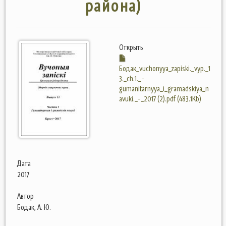
района)
Открыть
Бодак_vuchonyya_zapiski._vyp._1
3._ch.1._-
gumanitarnyya_i_gramadskiya_n
avuki._-_2017 (2).pdf (483.1Kb)
Дата
2017
Автор
Бодак, А. Ю.