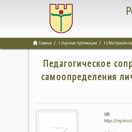
Р
Главная
1. Научные публикации
1.5 Материалы 
Педагогическое соп
самоопределения лич
URI
https://rep.brsu