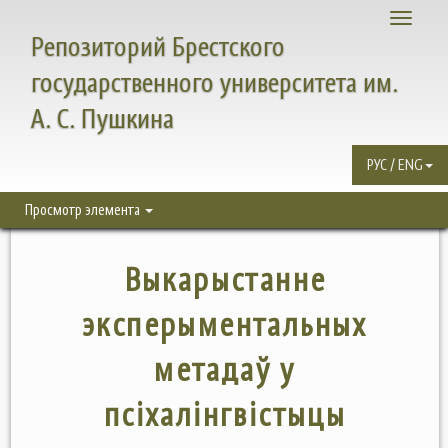
Toggle
Репозиторий Брестского
navigati
государственного университета им.
А. С. Пушкина
РУС / ENG
Просмотр элемента
Выкарыстанне
эксперыментальных
метадаў у
псіхалінгвістыцы