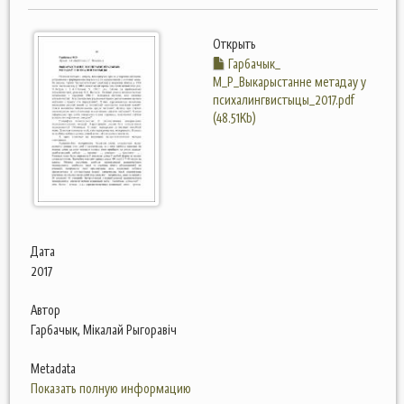
Открыть
Гарбачык_
М_Р_Выкарыстанне метадау у
психалингвистыцы_2017.pdf
(48.51Kb)
Дата
2017
Автор
Гарбачык, Мікалай Рыгоравіч
Metadata
Показать полную информацию