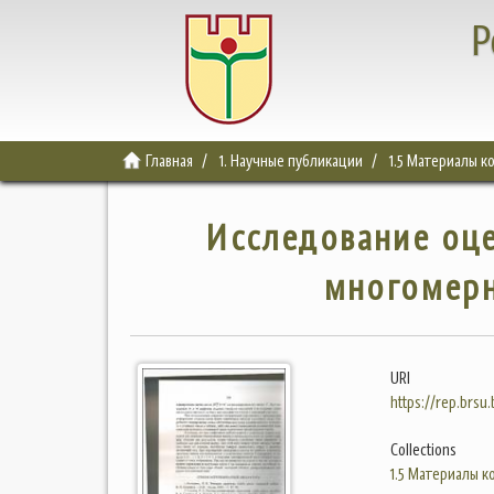
Р
Главная
1. Научные публикации
1.5 Материалы 
Исследование оце
многомерн
URI
https://rep.brsu
Collections
1.5 Материалы 