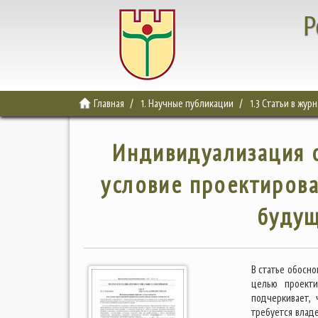
Р
Главная
1. Научные публикации
1.3 Статьи в жур
Индивидуализация о
условие проектиров
будущ
В статье обосн
целью проекти
подчеркивает,
требуется вла