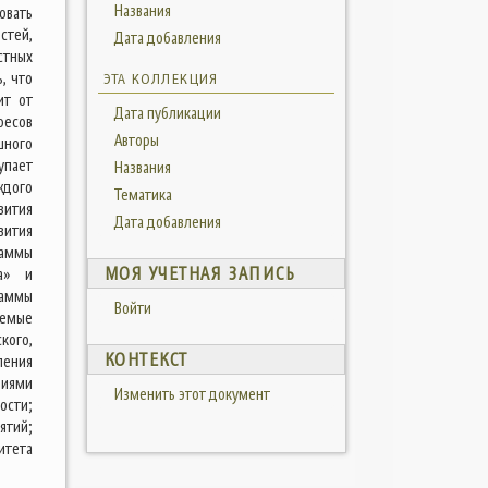
Названия
овать
стей,
Дата добавления
тных
, что
ЭТА КОЛЛЕКЦИЯ
ит от
Дата публикации
ресов
Авторы
шного
упает
Названия
ждого
Тематика
вития
Дата добавления
вития
раммы
МОЯ УЧЕТНАЯ ЗАПИСЬ
та» и
раммы
Войти
аемые
кого,
КОНТЕКСТ
ления
виями
Изменить этот документ
ости;
ятий;
итета