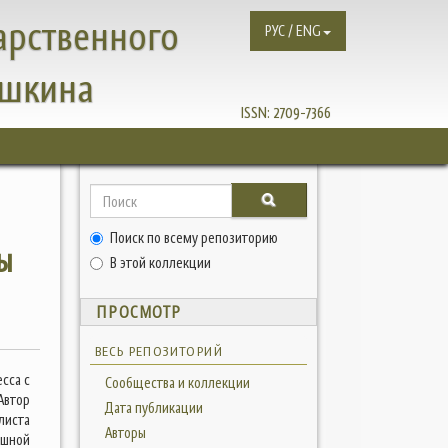
арственного
РУС / ENG
ушкина
ISSN:
2709-7366
к
Поиск по всему репозиторию
ы
В этой коллекции
ПРОСМОТР
ВЕСЬ РЕПОЗИТОРИЙ
сса с
Сообщества и коллекции
Автор
Дата публикации
листа
Авторы
ешной