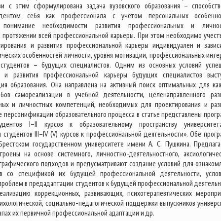
язи с этим сформулирована задача вузовского образования – способств
удентом себя как профессионала с учетом персональных особенно
 понимание необходимости развития профессиональных и личнос
 протяжении всей профессиональной карьеры. При этом необходимо учесть
тирования и развития профессиональной карьеры индивидуален и завис
ческих особенностей личности, уровня мотивации, профессиональных инте
 студентов – будущих специалистов. Одним из основных условий успе
я и развития профессиональной карьеры будущих специалистов выст
ия образования. Она направлена на активный поиск оптимальных для ка
обов самореализации в учебной деятельности, целенаправленного раз
ных и личностных компетенций, необходимых для проектирования и раз
не персонификации образовательного процесса в статье представлены прог
удентов I–II курсов к образовательному пространству университе
 студентов III–IV (V) курсов к профессиональной деятельности». Обе прог
Брестском государственном университете имени А. С. Пушкина. Предлаг
роены на основе системного, личностно-деятельностного, аксиологичес
графического подходов и предусматривают создание условий для ознаком
ов со спецификой их будущей профессиональной деятельности, усло
 проблем в предадаптации студентов к будущей профессиональной деятельн
реализацию коррекционных, развивающих, психотерапевтических меропри
ихологической, социально-педагогической поддержки выпускников универс
апах их первичной профессиональной адаптации и др.