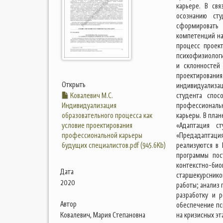
карьере. В св
осознанию ст
сформировать
компетенций на
процесс проек
психофизиологи
и склонностей
проектировани
Открыть
индивидуализац
Ковалевич М.С.
студента спос
Индивидуализация
профессиональ
образовательного процесса как
карьеры. В пла
условие проектирования
«Адаптация ст
профессиональной карьеры
«Предадаптация
будущих специалистов.pdf (945.6Kb)
реализуются в 
программы пост
контекстно-био
Дата
старшекурсник
2020
работы; анализ
разработку и 
Автор
обеспечение пс
Ковалевич, Мария Степановна
на кризисных эт