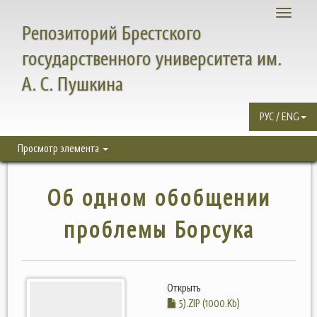
Toggle
Репозиторий Брестского
navigati
государственного университета им.
А. С. Пушкина
РУС / ENG
Просмотр элемента
Об одном обобщении
проблемы Борсука
Открыть
5).ZIP (1000.Kb)