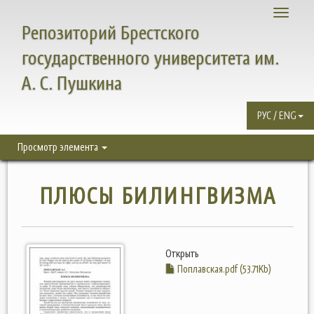
Toggle
Репозиторий Брестского
navigati
государственного университета им.
А. С. Пушкина
РУС / ENG
Просмотр элемента
ПЛЮСЫ БИЛИНГВИЗМА
Открыть
Поплавская.pdf (53.71Kb)