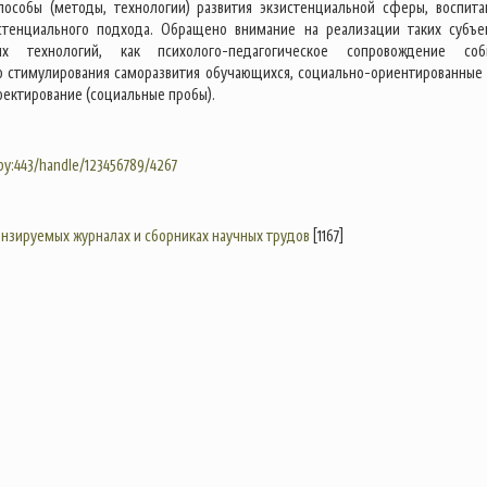
пособы (методы, технологии) развития экзистенциальной сферы, воспита
истенциального подхода. Обращено внимание на реализации таких субъе
ых технологий, как психолого-педагогическое сопровождение соб
о стимулирования саморазвития обучающихся, социально-ориентированные 
оектирование (социальные пробы).
.by:443/handle/123456789/4267
цензируемых журналах и сборниках научных трудов
[1167]