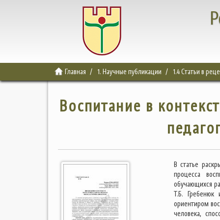
Р
Главная
1. Научные публикации
1.4 Статьи в ре
Воспитание в контекс
педаго
В статье раскр
процесса восп
обучающихся ра
Т.Б. Гребенюк
ориентиром вос
человека, спо