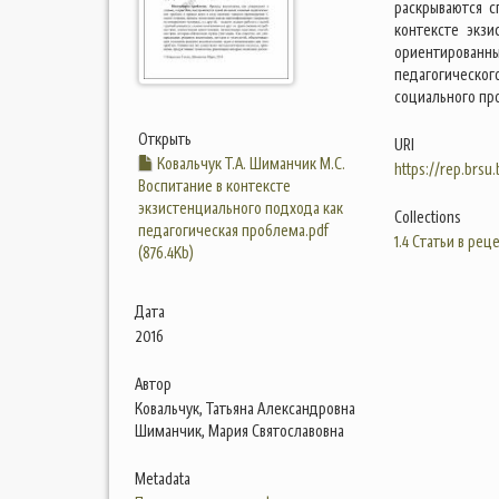
раскрываются с
контексте экз
ориентированн
педагогическог
социального пр
Открыть
URI
Ковальчук Т.А. Шиманчик М.С.
https://rep.brsu
Воспитание в контексте
экзистенциального подхода как
Collections
педагогическая проблема.pdf
1.4 Статьи в ре
(876.4Kb)
Дата
2016
Автор
Ковальчук, Татьяна Александровна
Шиманчик, Мария Святославовна
Metadata