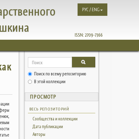
арственного
РУС / ENG
ушкина
ISSN:
2709-7366
как
Поиск по всему репозиторию
В этой коллекции
ПРОСМОТР
зации
ВЕСЬ РЕПОЗИТОРИЙ
сферы
енюк,
Сообщества и коллекции
левым
Дата публикации
ности
Авторы
татье