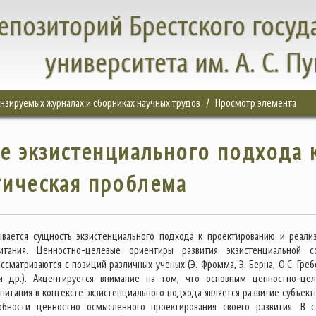
епозиторий Брестского госуд
университета им. А. С. П
цензируемых журналах и сборниках научных трудов
Просмотр элемента
те экзистенциального подхода 
гическая проблема
ывается сущность экзистенциального подхода к проектированию и реали
итания. Ценностно-целевые ориентиры развития экзистенциальной 
ссматриваются с позиций различных ученых (Э. Фромма, Э. Берна, О.С. Греб
 и др.). Акцентируется внимание на том, что основным ценностно-це
питания в контексте экзистенциального подхода является развитие субъект
собности ценностно осмысленного проектирования своего развития. В с