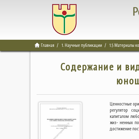
Р
Главная
1. Научные публикации
1.5 Материалы 
Содержание и ви
юнош
Ценностные ори
регулятор соц
капиталом любо
жиз- ненных по
достижение пос