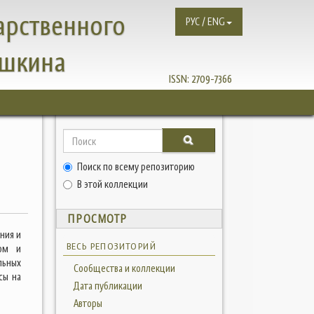
арственного
РУС / ENG
ушкина
ISSN:
2709-7366
Поиск по всему репозиторию
В этой коллекции
ПРОСМОТР
ния и
ВЕСЬ РЕПОЗИТОРИЙ
сом и
льных
Сообщества и коллекции
сы на
Дата публикации
Авторы