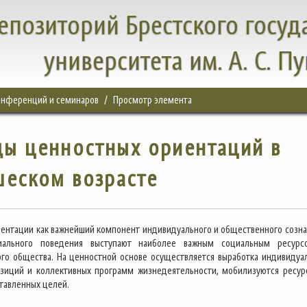
епозиторий Брестского госуд
университета им. А. С. П
конференций и семинаров
Просмотр элемента
ды ценностных ориентаций в
еском возрасте
ентации как важнейший компонент индивидуального и общественного созна
иального поведения выступают наиболее важным социальным ресур
го общества. На ценностной основе осуществляется выработка индивидуа
зиций и коллективных программ жизнедеятельности, мобилизуются ресур
тавленных целей.