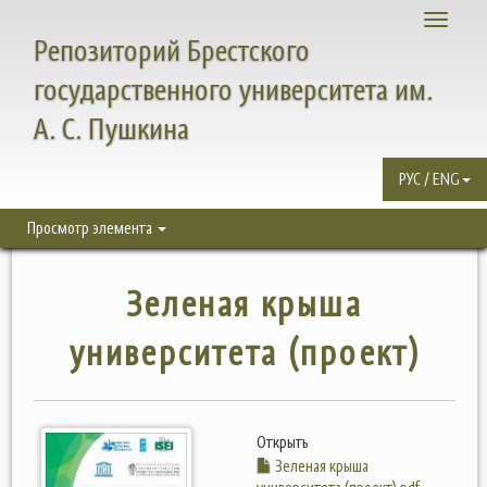
Toggle
Репозиторий Брестского
navigati
государственного университета им.
А. С. Пушкина
РУС / ENG
Просмотр элемента
Зеленая крыша
университета (проект)
Открыть
Зеленая крыша