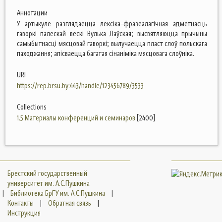
Аннотации
У артыкуле разглядаецца лексіка-фразеалагічная адметнасць
гаворкі палескай вёскі Вулька Лаўская; высвятляюцца прычыны
самыбытнасці мясцовай гаворкі; вылучаецца пласт слоў польскага
паходжання; апісваецца багатая сінаніміка мясцовага слоўніка.
URI
https://rep.brsu.by:443/handle/123456789/3533
Collections
1.5 Материалы конференций и семинаров
[2400]
Брестский государственный
университет им. А.С.Пушкина
|
Библиотека БрГУ им. А.С.Пушкина
|
Контакты
|
Обратная связь
|
Инструкция