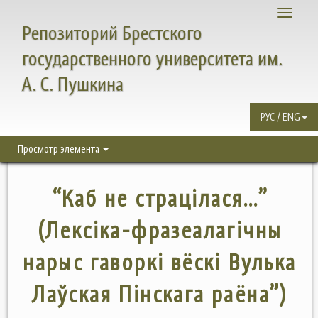
Toggle
Репозиторий Брестского
navigati
государственного университета им.
А. С. Пушкина
РУС / ENG
Просмотр элемента
“Каб не страцілася…”
(Лексіка-фразеалагічны
нарыс гаворкі вёскі Вулька
Лаўская Пінскага раёна”)