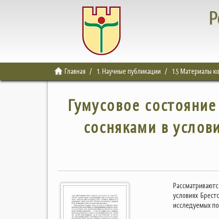
Р
Главная
1. Научные публикации
1.5 Материалы 
Гумусовое состояние
сосняками в услов
Рассматриваютс
условиях Брест
исследуемых по