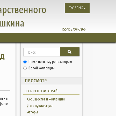
арственного
РУС / ENG
ушкина
ISSN:
2709-7366
од
Поиск по всему репозиторию
В этой коллекции
ПРОСМОТР
ВЕСЬ РЕПОЗИТОРИЙ
иях в
Сообщества и коллекции
офилю
Дата публикации
Авторы