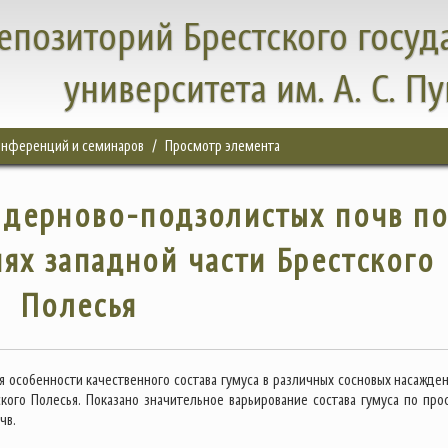
епозиторий Брестского госуд
университета им. А. С. П
конференций и семинаров
Просмотр элемента
 дерново-подзолистых почв п
иях западной части Брестского
Полесья
я особенности качественного состава гумуса в различных сосновых насажден
ского Полесья. Показано значительное варьирование состава гумуса по пр
чв.