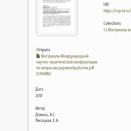
URI
https://rep.brsu
Collections
1.5 Материалы 
Открыть
Материалы Международной
научно-практической конференции
по вопросам деревообработки.pdf
(1.766Mb)
Дата
2017
Автор
Домась, А.С.
Лисоцкая, Е.А.