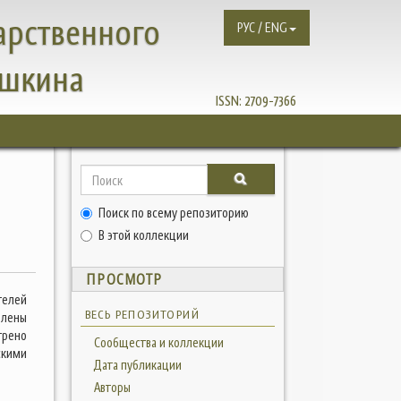
арственного
РУС / ENG
ушкина
ISSN:
2709-7366
Поиск по всему репозиторию
В этой коллекции
ПРОСМОТР
телей
ВЕСЬ РЕПОЗИТОРИЙ
влены
трено
Сообщества и коллекции
скими
Дата публикации
Авторы