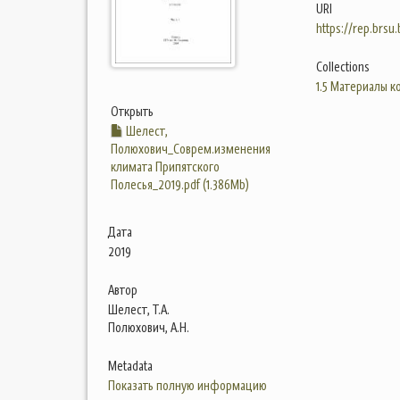
URI
https://rep.brsu
Collections
1.5 Материалы 
Открыть
Шелест,
Полюхович_Соврем.изменения
климата Припятского
Полесья_2019.pdf (1.386Mb)
Дата
2019
Автор
Шелест, Т.А.
Полюхович, А.Н.
Metadata
Показать полную информацию