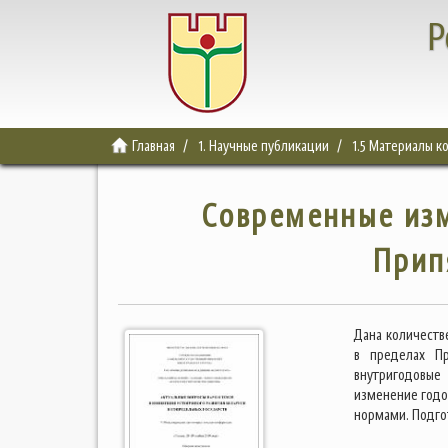
Р
Главная
1. Научные публикации
1.5 Материалы 
Современные изм
Прип
Дана количеств
в пределах Пр
внутригодовые
изменение годо
нормами. Подго