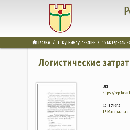
Р
Главная
1. Научные публикации
1.5 Материалы 
Логистические затрат
URI
https://rep.brsu
Collections
1.5 Материалы 