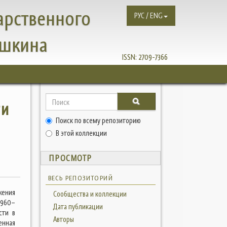
арственного
РУС / ENG
ушкина
ISSN:
2709-7366
ти
Поиск по всему репозиторию
В этой коллекции
ПРОСМОТР
ВЕСЬ РЕПОЗИТОРИЙ
жения
Сообщества и коллекции
1960–
Дата публикации
сти в
Авторы
енная