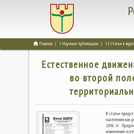
Р
Главная
1. Научные публикации
1.3 Статьи в жур
Естественное движен
во второй поло
территориальн
В статье предс
населения как 
2016 гг. Пред
изменение естес