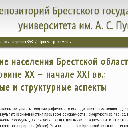
епозиторий Брестского госуд
университета им. А. С. П
налах из перечня ВАК
Просмотр элемента
ие населения Брестской облас
вине XX – начале XXI вв.:
ые и структурные аспекты
тавлены результаты геодемографического исследования естественного дви
результата взаимодействия процессов рождаемости и смертности за период 
ложены формулы для расчета вклада динамики рождаемости и смертно
твен-ного прироста (убыли). Установлено, что в Брестской области естеств