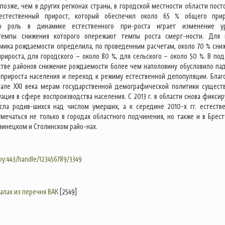
 позже, чем в других регионах страны, в городской местности области пост
естественный прирост, который обеспечил около 65 % общего прир
ую роль в динамике естественного при-роста играет изменение у
темпы снижения которого опережают темпы роста смерт-ности. Для 
мика рождаемости определила, по проведенным расчетам, около 70 % сни
прироста, для городского – около 80 %, для сельского – около 50 %. В под
тве районов снижение рождаемости более чем наполовину обусловило па
 прироста населения и переход к режиму естественной депопуляции. Благ
чале XXI века мерам государственной демографической политики сущест
ация в сфере воспроизводства населения. С 2013 г. в области снова фиксир
сла родив-шихся над числом умерших, а к середине 2010-х гг. естеств
тмечаться не только в городах областного подчинения, но также и в Брест
нинецком и Столинском райо-нах.
.by:443/handle/123456789/3349
налах из перечня ВАК
[2549]