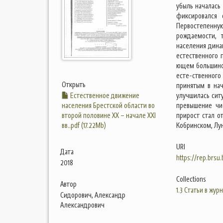
убыль началась
фиксировался 
Первостепенн
рождаемости, 
населения дина
естественного 
ющем большинс
есте-ственного
Открыть
принятым в на
Естественное движение
улучшилась ситу
населения Брестской области во
превышение чи
второй половине XX – начале XXI
прирост стал о
вв..pdf (17.22Mb)
Кобринском, Лу
URI
Дата
https://rep.brsu
2018
Collections
Автор
1.3 Статьи в жур
Сидорович, Александр
Александрович