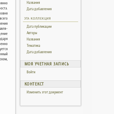
Названия
оянно
оста.
Дата добавления
ровня
всего
ЭТА КОЛЛЕКЦИЯ
жения
Дата публикации
авля-
Авторы
дение
одаря
Названия
венно
Тематика
уется
Дата добавления
енный
ском,
МОЯ УЧЕТНАЯ ЗАПИСЬ
Войти
КОНТЕКСТ
Изменить этот документ