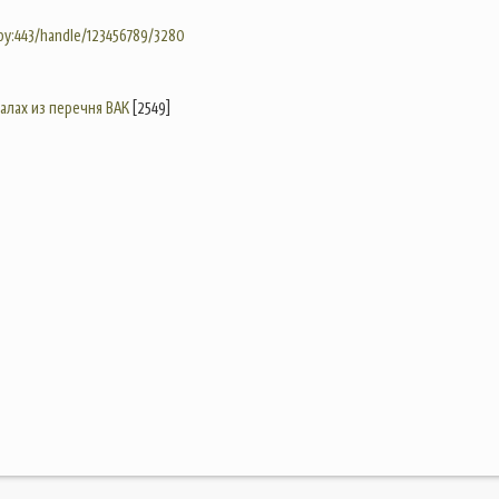
.by:443/handle/123456789/3280
налах из перечня ВАК
[2549]