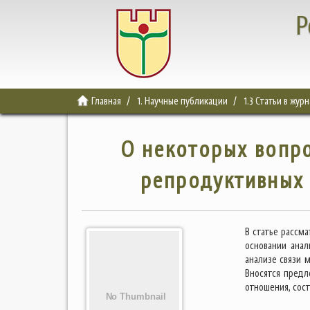
Р
Главная
1. Научные публикации
1.3 Статьи в жур
О некоторых вопро
репродуктивных 
В статье рассм
основании анал
анализе связи 
Вносятся предл
отношения, сос