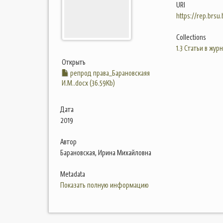
URI
https://rep.brsu
Collections
1.3 Статьи в жур
Открыть
репрод права_Барановскаяя
И.М..docx (36.59Kb)
Дата
2019
Автор
Барановская, Ирина Михайловна
Metadata
Показать полную информацию