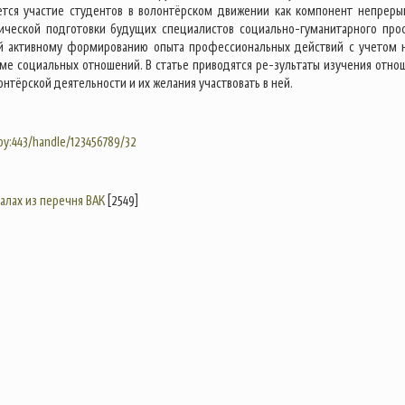
тся участие студентов в волонтёрском движении как компонент непреры
ической подготовки будущих специалистов социально-гуманитарного про
й активному формированию опыта профессиональных действий с учетом 
еме социальных отношений. В статье приводятся ре-зультаты изучения отно
онтёрской деятельности и их желания участвовать в ней.
.by:443/handle/123456789/32
налах из перечня ВАК
[2549]