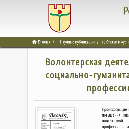
Р
Главная
1. Научные публикации
1.3 Статьи в жур
Волонтерская деяте
социально-гуманита
професси
Происходящие 
повышения зна
подготовкой 
профессиональ