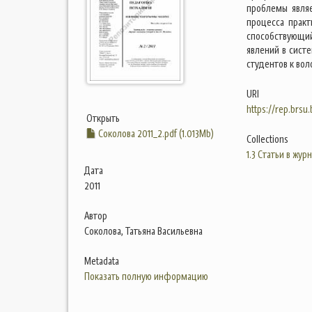
проблемы являе
процесса практ
способствующи
явлений в сист
студентов к вол
URI
https://rep.brsu
Открыть
Соколова 2011_2.pdf (1.013Mb)
Collections
1.3 Статьи в жур
Дата
2011
Автор
Соколова, Татьяна Васильевна
Metadata
Показать полную информацию