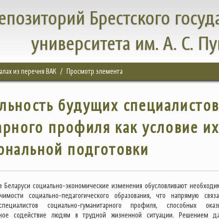
епозиторий Брестского госуд
университета им. А. С. П
налах из перечня ВАК
Просмотр элемента
льность будущих специалисто
рного профиля как условие их
ональной подготовки
в Беларуси социально-экономические изменения обусловливают необходи
чимости социально-педагогического образования, что напрямую связ
специалистов социально-гуманитарного профиля, способных оказ
ное содействие людям в трудной жизненной ситуации. Решением д