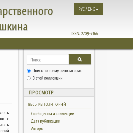
арственного
РУС / ENG
ушкина
ISSN:
2709-7366
в
Поиск по всему репозиторию
В этой коллекции
ПРОСМОТР
ВЕСЬ РЕПОЗИТОРИЙ
мость
Сообщества и коллекции
ано с
Дата публикации
ывать
Авторы
анной