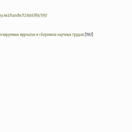
.by:443/handle/123456789/3197
цензируемых журналах и сборниках научных трудов
[1167]