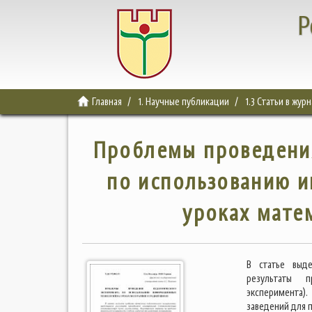
Р
Главная
1. Научные публикации
1.3 Статьи в жур
Проблемы проведения
по использованию 
уроках мате
В статье выде
результаты п
эксперимента)
заведений для 