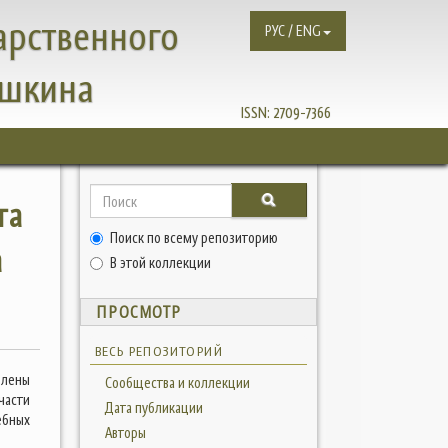
арственного
РУС / ENG
ушкина
ISSN:
2709-7366
та
Поиск по всему репозиторию
а
В этой коллекции
ПРОСМОТР
ВЕСЬ РЕПОЗИТОРИЙ
влены
Сообщества и коллекции
асти
Дата публикации
ебных
Авторы