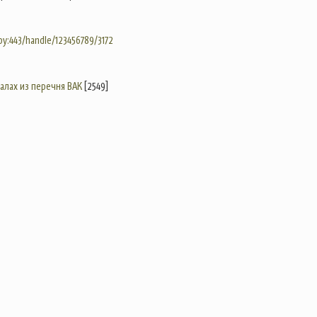
.by:443/handle/123456789/3172
налах из перечня ВАК
[2549]