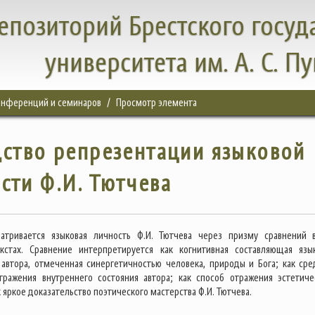
епозиторий Брестского госуд
университета им. А. С. П
конференций и семинаров
Просмотр элемента
дство репрезентации языковой
сти Ф.И. Тютчева
матривается языковая личность Ф.И. Тютчева через призму сравнений 
екстах. Сравнение интерпретируется как когнитивная составляющая язы
 автора, отмеченная синергетичностью человека, природы и Бога; как сре
тражения внутреннего состояния автора; как способ отражения эстетиче
к яркое доказательство поэтического мастерства Ф.И. Тютчева.