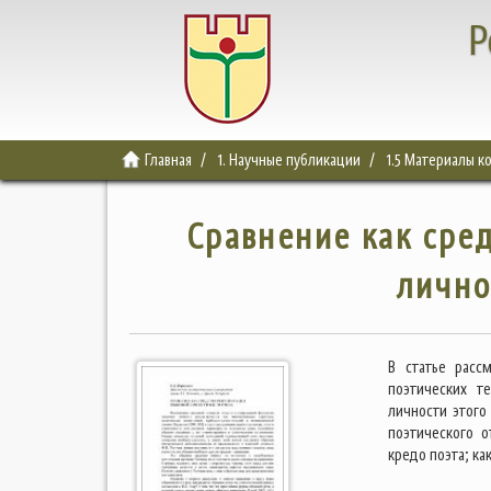
Р
Главная
1. Научные публикации
1.5 Материалы 
Сравнение как сре
лично
В статье расс
поэтических т
личности этого
поэтического о
кредо поэта; ка