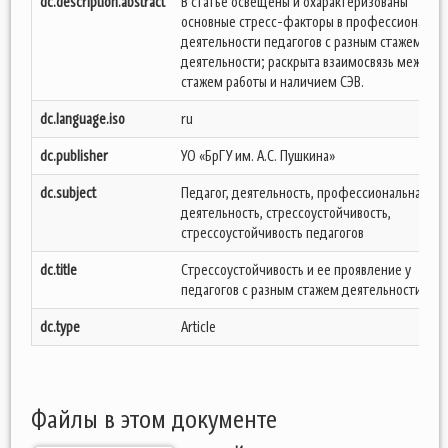
dc.description.abstract
В статье освещены и охарактеризованы
основные стресс-факторы в профессиональн
деятельности педагогов с разным стажем
деятельности; раскрыта взаимосвязь между
стажем работы и наличием СЭВ.
dc.language.iso
ru
dc.publisher
УО «БрГУ им. А.С. Пушкина»
dc.subject
Педагог, деятельность, профессиональная
деятельность, стрессоустойчивость,
стрессоустойчивость педагогов
dc.title
Стрессоустойчивость и ее проявление у
педагогов с разным стажем деятельности
dc.type
Article
Файлы в этом документе