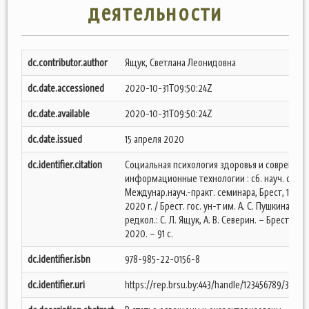
деятельности
dc.contributor.author
Ящук, Светлана Леонидовна
dc.date.accessioned
2020-10-31T09:50:24Z
dc.date.available
2020-10-31T09:50:24Z
dc.date.issued
15 апреля 2020
dc.identifier.citation
Социальная психология здоровья и современ
информационные технологии : сб. науч. ст. V
Междунар.науч.-практ. семинара, Брест, 15 апр
2020 г. / Брест. гос. ун-т им. А. С. Пушкина ;
редкол.: С. Л. Ящук, А. В. Северин. – Брест : БрГ
2020. – 91 с.
dc.identifier.isbn
978-985-22-0156-8
dc.identifier.uri
https://rep.brsu.by:443/handle/123456789/3092