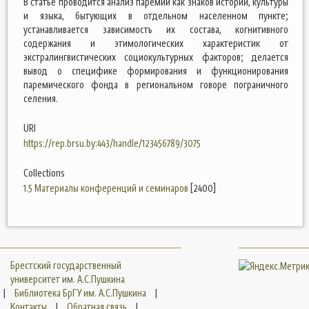
В статье проводится анализ паремий как знаков истории, культуры
и языка, бытующих в отдельном населенном пункте;
устанавливается зависимость их состава, когнитивного
содержания и этимологических характеристик от
экстралингвистических социокультурных факторов; делается
вывод о специфике формирования и функционирования
паремического фонда в региональном говоре пограничного
селения.
URI
https://rep.brsu.by:443/handle/123456789/3075
Collections
1.5 Материалы конференций и семинаров
[2400]
Брестский государственный
университет им. А.С.Пушкина
|
Библиотека БрГУ им. А.С.Пушкина
|
Контакты
|
Обратная связь
|