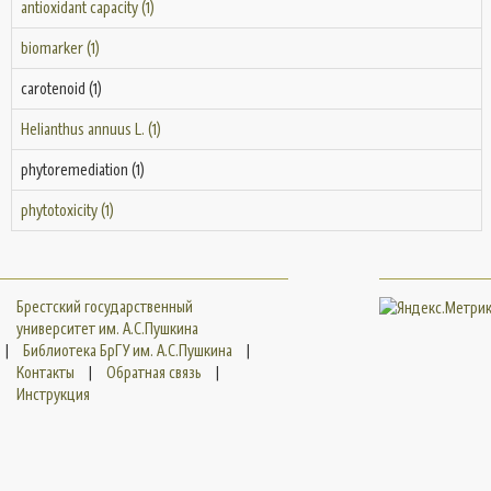
antioxidant capacity (1)
biomarker (1)
carotenoid (1)
Helianthus annuus L. (1)
phytoremediation (1)
phytotoxicity (1)
Брестский государственный
университет им. А.С.Пушкина
|
Библиотека БрГУ им. А.С.Пушкина
|
Контакты
|
Обратная связь
|
Инструкция