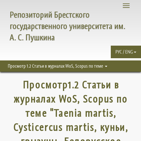
Toggle
Репозиторий Брестского
navigati
государственного университета им.
А. С. Пушкина
РУС / ENG
Просмотр 1.2 Статьи в журналах WoS, Scopus по теме
Просмотр1.2 Статьи в
журналах WoS, Scopus по
теме "Taenia martis,
Cysticercus martis, куньи,