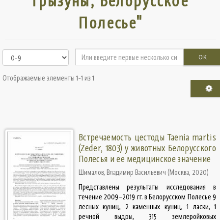
грызуны, Белорусское
Полесье"
OK
Отображаемые элементы 1-1 из 1
Встречаемость цестоды Taenia martis
(Zeder, 1803) у животных Белорусского
Полесья и ее медицинское значение
Шималов, Владимир Васильевич
(
Москва
,
2020
)
Представлены результаты исследования в
течение 2009–2019 гг. в Белорусском Полесье 9
лесных куниц, 2 каменных куниц, 1 ласки, 1
речной выдры, 315 землеройковых