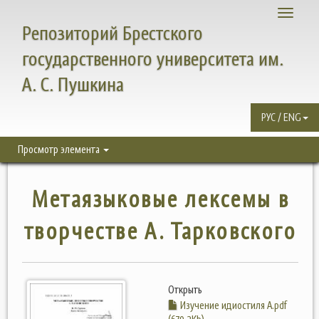
Toggle
Репозиторий Брестского
navigati
государственного университета им.
А. С. Пушкина
РУС / ENG
Просмотр элемента
Метаязыковые лексемы в
творчестве А. Тарковского
Открыть
Изучение идиостиля А.pdf