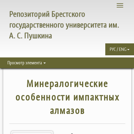
Toggle
Репозиторий Брестского
navigati
государственного университета им.
А. С. Пушкина
РУС / ENG
Просмотр элемента
Минералогические
особенности импактных
алмазов