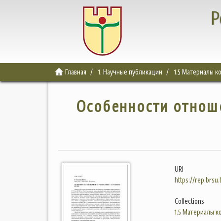
Р
Главная
1. Научные публикации
1.5 Материалы 
Особенности отноше
URI
https://rep.brsu
Collections
1.5 Материалы 