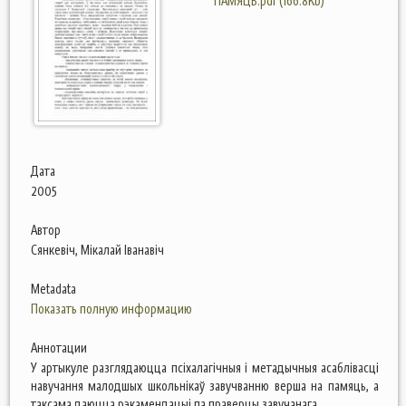
ПАМЯЦЬ.pdf (166.8Kb)
Дата
2005
Автор
Сянкевіч, Мікалай Іванавіч
Metadata
Показать полную информацию
Аннотации
У артыкуле разглядаюцца псіхалагічныя і метадычныя асаблівасці
навучання малодшых школьнікаў завучванню верша на памяць, а
таксама даюцца рэкамендацыі па праверцы завучанага.