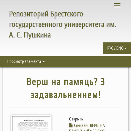
Toggle
Репозиторий Брестского
navigati
государственного университета им.
А. С. Пушкина
РУС / ENG
Просмотр элемента
Верш на памяць? З
задавальненнем!
Открыть
Сянкевіч_ВЕРШ НА