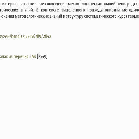
 материал, а также через включение методологических знаний непосредст
етрических знаний. В контексте выделенного подхода описаны методич
лючения методологических знаний в структуру систематического курса геоме
.by:443/handle/123456789/2842
налах из перечня ВАК
[2549]