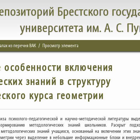
епозиторий Брестского госуд
университета им. А. С. П
налах из перечня ВАК
Просмотр элемента
 особенности включения
ских знаний в структуру
ского курса геометрии
лиза психолого-педагогической и научно-методической литературы выд
рмированию методологических знаний школьников. Раскрыт подх
методологических знаний учащихся, основанный на включении этих зна
ометрии через выделение в небольшие информационные блоки и внедре