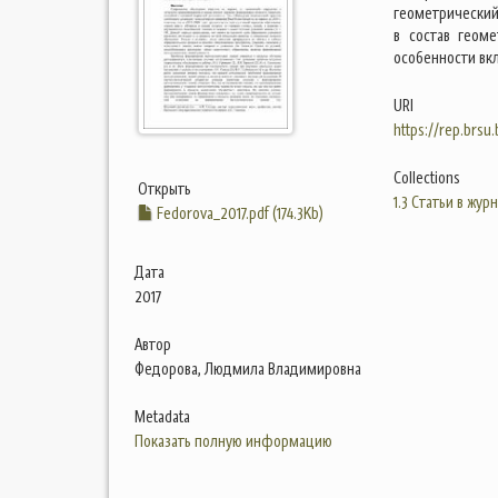
геометрический
в состав геом
особенности вк
URI
https://rep.brsu
Collections
Открыть
1.3 Статьи в жур
Fedorova_2017.pdf (174.3Kb)
Дата
2017
Автор
Федорова, Людмила Владимировна
Metadata
Показать полную информацию