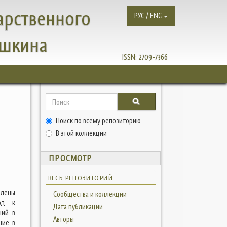
арственного
РУС / ENG
ушкина
ISSN:
2709-7366
Поиск по всему репозиторию
В этой коллекции
ПРОСМОТР
ВЕСЬ РЕПОЗИТОРИЙ
елены
Сообщества и коллекции
од к
Дата публикации
ний в
Авторы
ние в