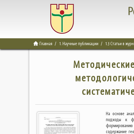
Р
Главная
1. Научные публикации
1.3 Статьи в жур
Методические
методологиче
систематиче
На основе ана
подходы к фо
формированию 
содержание ге