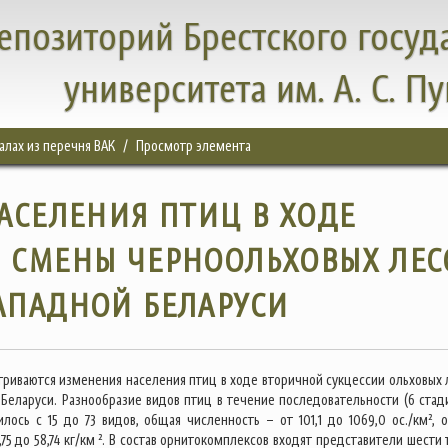
епозиторий Брестского госуд
университета им. А. С. П
налах из перечня ВАК
Просмотр элемента
АСЕЛЕНИЯ ПТИЦ В ХОДЕ
 СМЕНЫ ЧЕРНООЛЬХОВЫХ ЛЕС
АПАДНОЙ БЕЛАРУСИ
атриваются изменения населения птиц в ходе вторичной сукцессии ольховых 
 Беларуси. Разнообразие видов птиц в течение последовательности (6 стади
илось с 15 до 73 видов, общая численность – от 101,1 до 1069,0 ос./км², 
,75 до 58,74 кг/км ². В состав орнитокомплексов входят представители шести