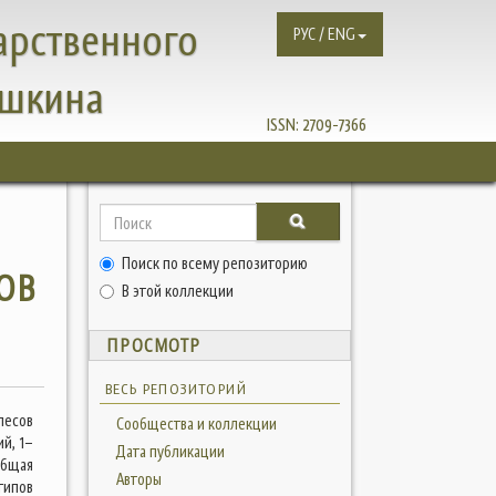
арственного
РУС / ENG
ушкина
ISSN:
2709-7366
Поиск по всему репозиторию
ОВ
В этой коллекции
ПРОСМОТР
ВЕСЬ РЕПОЗИТОРИЙ
лесов
Сообщества и коллекции
й, 1–
Дата публикации
общая
Авторы
 типов