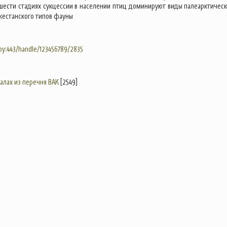
 шести стадиях сукцессии в населении птиц доминируют виды палеарктическ
кестанского типов фауны
.by:443/handle/123456789/2835
налах из перечня ВАК
[2549]