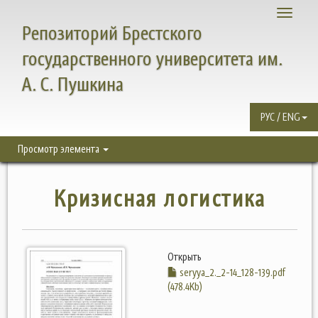
Toggle
Репозиторий Брестского
navigati
государственного университета им.
А. С. Пушкина
РУС / ENG
Просмотр элемента
Кризисная логистика
Открыть
seryya_2._2-14_128-139.pdf
(478.4Kb)