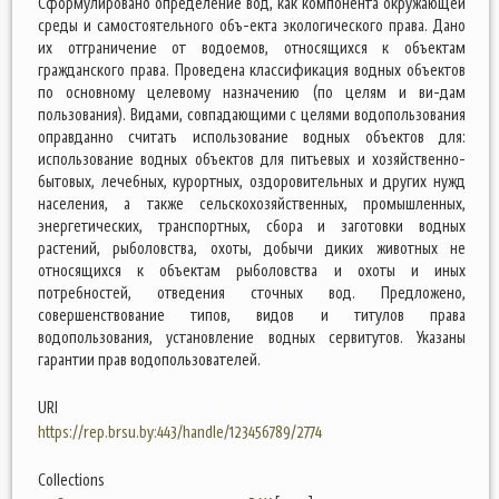
Сформулировано определение вод, как компонента окружающей
среды и самостоятельного объ-екта экологического права. Дано
их отграничение от водоемов, относящихся к объектам
гражданского права. Проведена классификация водных объектов
по основному целевому назначению (по целям и ви-дам
пользования). Видами, совпадающими с целями водопользования
оправданно считать использование водных объектов для:
использование водных объектов для питьевых и хозяйственно-
бытовых, лечебных, курортных, оздоровительных и других нужд
населения, а также сельскохозяйственных, промышленных,
энергетических, транспортных, сбора и заготовки водных
растений, рыболовства, охоты, добычи диких животных не
относящихся к объектам рыболовства и охоты и иных
потребностей, отведения сточных вод. Предложено,
совершенствование типов, видов и титулов права
водопользования, установление водных сервитутов. Указаны
гарантии прав водопользователей.
URI
https://rep.brsu.by:443/handle/123456789/2774
Collections