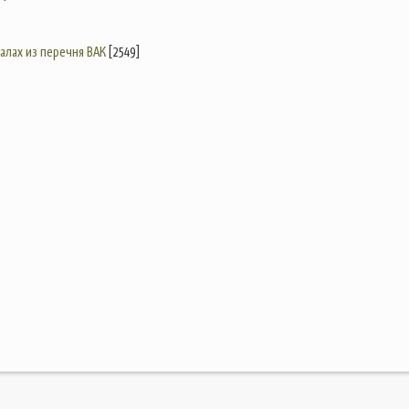
налах из перечня ВАК
[2549]