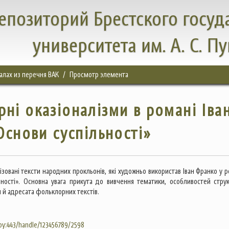
епозиторий Брестского госуд
университета им. А. С. П
налах из перечня ВАК
Просмотр элемента
ні оказіоналізми в романі Іва
Основи суспільності»
лізовані тексти народних прокльонів, які художньо використав Іван Франко у 
ьності». Основна увага прикута до вивчення тематики, особливостей струк
 й адресата фольклорних текстів.
.by:443/handle/123456789/2598