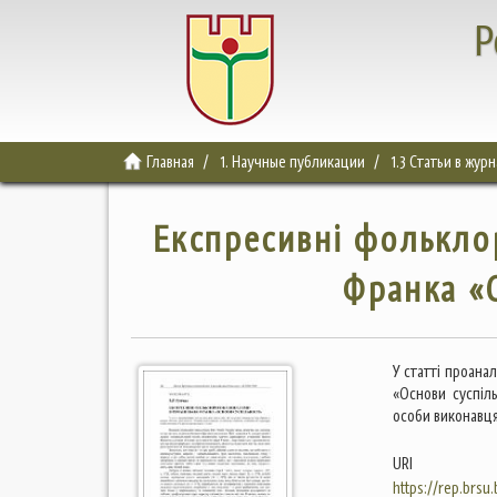
Р
Главная
1. Научные публикации
1.3 Статьи в жур
Експресивні фольклор
Франка «
У статті проана
«Основи суспіл
особи виконавця
URI
https://rep.brsu