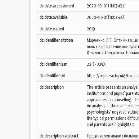
dc.date.accessioned
2020-10-01T11:03:42Z
dc.date.available
2020-10-01T11:03:42Z
dc.date.issued
2019
dc.identifier.citation
Марченко, Е.Е. Оптимизация
новых направлений консультир
Філалогія. Педагогіка. Псіхалогі
dc.identifier.issn
2218-029X
dc.identifier.uri
https://rep.brsu.by:443/handl
dc.description
The article presents an analysis
institutions and pupils’ parents
approaches in counselling. The 
An analysis of the main proble
psychologists’ negative attitu
the typical permissions difficul
and parents are highlighted.
dc.description.abstract
Представлен анализ возможн