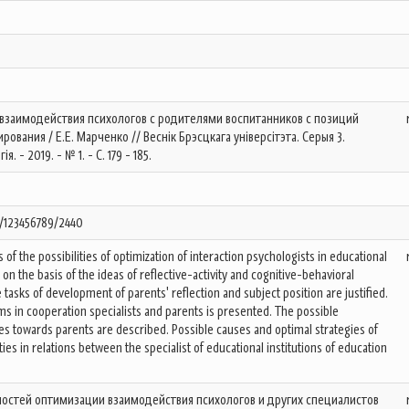
 взаимодействия психологов с родителями воспитанников с позиций
ования / Е.Е. Марченко // Веснік Брэсцкага універсітэта. Серыя 3.
я. - 2019. - № 1. - С. 179 - 185.
e/123456789/2440
 of the possibilities of optimization of interaction psychologists in educational
 on the basis of the ideas of reflective-activity and cognitive-behavioral
tasks of development of parents' reflection and subject position are justified.
ms in cooperation specialists and parents is presented. The possible
des towards parents are described. Possible causes and optimal strategies of
ties in relations between the specialist of educational institutions of education
остей оптимизации взаимодействия психологов и других специалистов