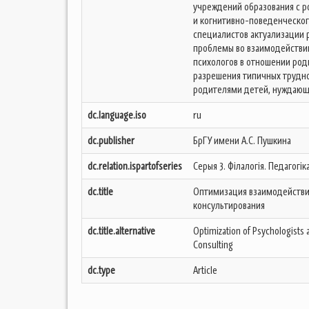
учреждений образования с р
и когнитивно-поведенческог
специалистов актуализации 
проблемы во взаимодействии
психологов в отношении ро
разрешения типичных трудно
родителями детей, нуждающ
dc.language.iso
ru
dc.publisher
БрГУ имени А.С. Пушкина
dc.relation.ispartofseries
Серыя 3. Філалогія. Педагогіка
dc.title
Оптимизация взаимодействия
консультирования
dc.title.alternative
Optimization of Psychologists a
Consulting
dc.type
Article