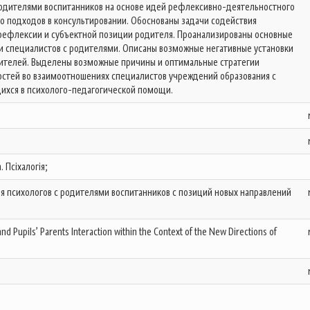
одителями воспитанников на основе идей рефлексивно-деятельностного
о подходов в консультировании. Обоснованы задачи содействия
рефлексии и субъектной позиции родителя. Проанализированы основные
 специалистов с родителями. Описаны возможные негативные установки
дителей. Выделены возможные причины и оптимальные стратегии
стей во взаимоотношениях специалистов учреждений образования с
ихся в психолого-педагогической помощи.
. Псіхалогія;
 психологов с родителями воспитанников с позиций новых направлений
nd Pupils’ Parents Interaction within the Context of the New Directions of