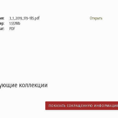
мя:
3_1_2019_179-185.pdf
Открыть
ер:
1.557Mb
ат:
PDF
дующие коллекции
ПОКАЗАТЬ СОКРАЩЕННУЮ ИНФОРМАЦИ