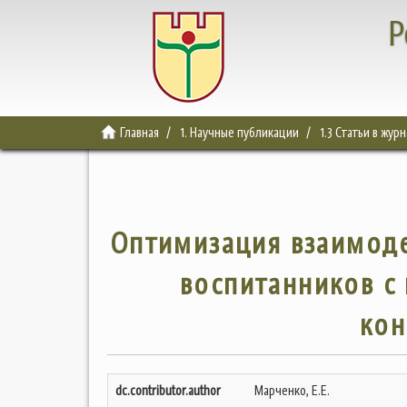
Р
Главная
1. Научные публикации
1.3 Статьи в жур
Оптимизация взаимоде
воспитанников с
кон
dc.contributor.author
Марченко, Е.Е.