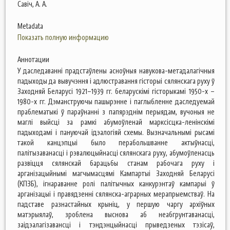
Савіч, А. А.
Metadata
Показать полную информацию
Аннотации
У даследаванні прадстаўлены асноўныя навукова-метадалагічныя
падыходы да вывучэння і адлюстравання гісторыі сялянскага руху ў
Заходняй Беларусі 1921–1939 гг. беларускімі гісторыкамі 1950-х –
1980-х гг. Дэманструючы пашырэнне і паглыбленне даследуемай
праблематыкі ў параўнанні з папярэднім перыядам, вучоныя не
маглі выйсці за рамкі абумоўленай марксісцка-ленінскімі
падыходамі і пануючай ідэалогіяй схемы. Вызначальнымі рысамі
такой канцэпцыі было перабольшванне актыўнасці,
палітызаванасці і рэвалюцыйнасці сялянскага руху, абумоўленасць
развіцця сялянскай барацьбы станам рабочага руху і
арганізацыйнымі магчымасцямі Кампартыі Заходняй Беларусі
(КПЗБ), ігнараванне ролі палітычных канкурэнтаў кампарыі ў
арганізацыі і правядзенні сялянска-аграрных мерапрыемстваў. На
падставе разнастайных крыніц, у першую чаргу архіўных
матэрыялаў, зроблена выснова аб неабгрунтаванасці,
заідэалагізавансці і тэндэнцыйнасці прыведзеных тэзісаў,