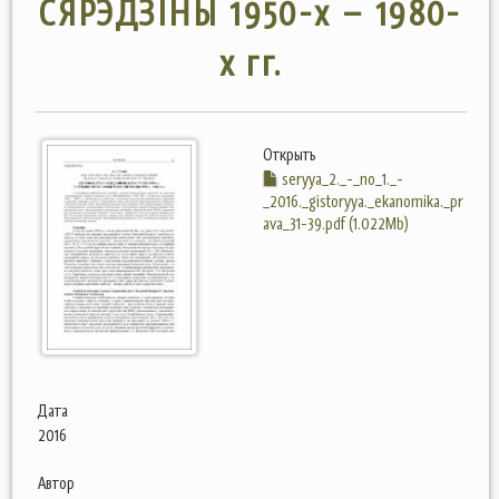
СЯРЭДЗІНЫ 1950-х – 1980-
х гг.
Открыть
seryya_2._-_no_1._-
_2016._gistoryya._ekanomika._pr
ava_31-39.pdf (1.022Mb)
Дата
2016
Автор