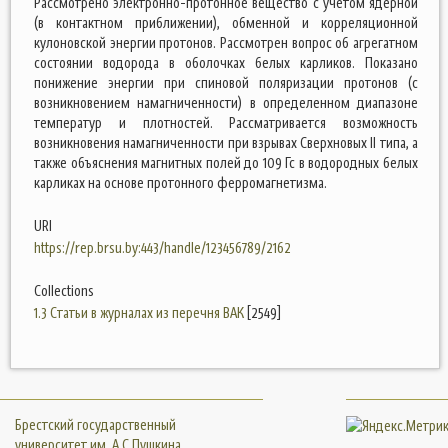
Рассмотрено электронно-протонное вещество с учетом ядерной
(в контактном приближении), обменной и корреляционной
кулоновской энергии протонов. Рассмотрен вопрос об агрегатном
состоянии водорода в оболочках белых карликов. Показано
понижение энергии при спиновой поляризации протонов (с
возникновением намагниченности) в определенном диапазоне
температур и плотностей. Рассматривается возможность
возникновения намагниченности при взрывах Сверхновых II типа, а
также объяснения магнитных полей до 109 Гс в водородных белых
карликах на основе протонного ферромагнетизма.
URI
https://rep.brsu.by:443/handle/123456789/2162
Collections
1.3 Статьи в журналах из перечня ВАК
[2549]
Брестский государственный
университет им. А.С.Пушкина