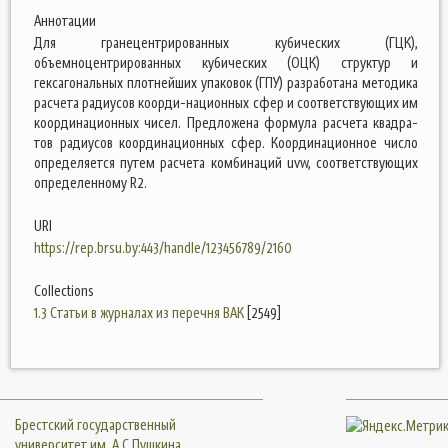
Аннотации
Для гранецентрированных кубических (ГЦК),
объемноцентрированных кубических (ОЦК) структур и
гексагональных плотнейших упаковок (ГПУ) разработана методика
расчета радиусов коорди-национных сфер и соответствующих им
координационных чисел. Предложена формула расчета квадра-
тов радиусов координационных сфер. Координационное число
определяется путем расчета комбинаций uvw, соответствующих
определенному R2.
URI
https://rep.brsu.by:443/handle/123456789/2160
Collections
1.3 Статьи в журналах из перечня ВАК
[2549]
Брестский государственный
университет им. А.С.Пушкина