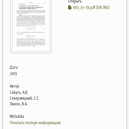
Открыть
4113_33-39.pdf (516.7Kb)
Дата
2013
Автор
Сабуть, А.В.
Секержицкий, С.С.
Лиопо, В.А.
Metadata
Показать полную информацию