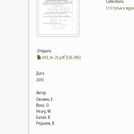
Collections
1.3 Статьи в жур
Открыть
4113_14-25.pdf (536.3Kb)
Дата
2013
Автор
Овсиюк, Е.
Веко, О.
Неагу, М.
Балан, В.
Редьков, В.