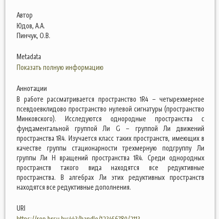
Автор
Юдов, А.А.
Пинчук, О.В.
Metadata
Показать полную информацию
Аннотации
В работе рассматривается пространство 1R4 – четырехмерное
псевдоевклидово пространство нулевой сигнатуры (пространство
Минковского). Исследуются однородные пространства с
фундаментальной группой Ли G – группой Ли движений
пространства 1R4. Изучается класс таких пространств, имеющих в
качестве группы стационарности трехмерную подгруппу Ли
группы Ли Н вращений пространства 1R4. Среди однородных
пространств такого вида находятся все редуктивные
пространства. В алгебрах Ли этих редуктивных пространств
находятся все редуктивные дополнения.
URI
https://rep.brsu.by:443/handle/123456789/2113