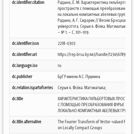
dc.identifier.citation
Радыно, Е. М. Характеристика гильбертовых
пространств с помощью преобразования Фу
на локально компактных абелевых группах / 
Радыно, А. Г. Сидорик // Веснік Брэсцкага
універсітэта. Серыя 4. Фізіка. Матэматыка. – 2
– № 1. – С. 101–109.
dc.identifier.issn
2218-0303
dc.identifier.uri
https://rep.brsu.by:443/handle/123456789/210
dc.language.iso
ru
dc.publisher
БрГУ имени А.С. Пушкина
dc.relation.ispartofseries
Серыя 4. Фізіка. Матэматыка;
dc.title
ХАРАКТЕРИСТИКА ГИЛЬБЕРТОВЫХ ПРОСТРАН
С ПОМОЩЬЮ ПРЕОБРАЗОВАНИЯ ФУРЬЕ НА
ЛОКАЛЬНО КОМПАКТНЫХ АБЕЛЕВЫХ ГРУППА
dc.title.alternative
The Fourier Transform of Vector-valued Funct
on Locally Compact Groups