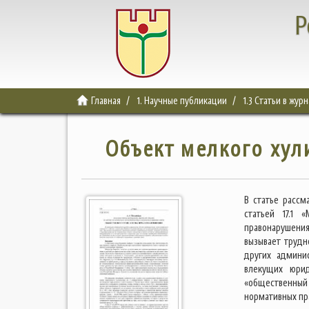
Р
Главная
1. Научные публикации
1.3 Статьи в жур
Объект мелкого хул
В статье рассм
статьей 17.1 
правонарушени
вызывает трудн
других админи
влекущих юрид
«общественный
нормативных пра