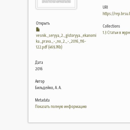
URI
https://rep.brsu
Открыть
Collections
1.3 Статьи в жур
vesnik._seryya_2._gistoryya._ekanomi
ka._prava._-_no_2._-_2016_116-
122.pdf (469.7Kb)
Дата
2016
Автор
Бильдейко, А. А.
Metadata
Показать полную информацию