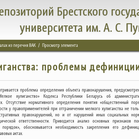
епозиторий Брестского госуд
университета им. А. С. П
налах из перечня ВАК
Просмотр элемента
иганства: проблемы дефиници
атривается проблема определения объекта правонарушения, предусмотре
«Мелкое хулиганство» Кодекса Республики Беларусь об администрат
ях. Отсутствие нормативного определения понятия «общественный пор
ости у правоприменителей при отграничении мелкого хулиганства не толь
стративных правонарушений, но и от нарушений иных социальных нор
ической ответственности. Приводится анализ основных признаков по
 порядок», обосновывается необходимость закрепления его дефини
вовых актах.