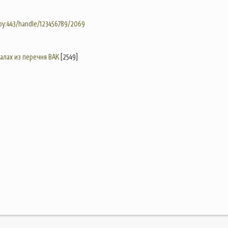
.by:443/handle/123456789/2069
налах из перечня ВАК
[2549]