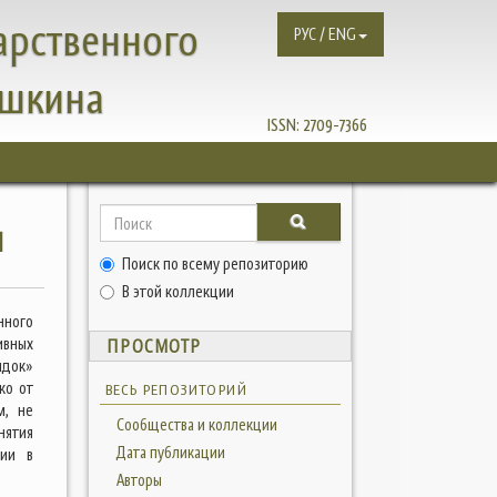
арственного
РУС / ENG
ушкина
ISSN:
2709-7366
и
Поиск по всему репозиторию
В этой коллекции
нного
ивных
ПРОСМОТР
ядок»
ко от
ВЕСЬ РЕПОЗИТОРИЙ
м, не
Сообщества и коллекции
нятия
Дата публикации
ции в
Авторы