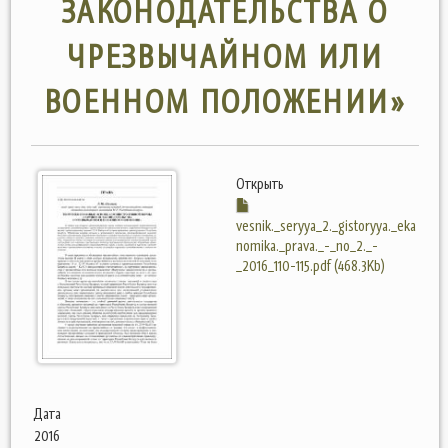
ЗАКОНОДАТЕЛЬСТВА О
ЧРЕЗВЫЧАЙНОМ ИЛИ
ВОЕННОМ ПОЛОЖЕНИИ»
Открыть
vesnik._seryya_2._gistoryya._eka
nomika._prava._-_no_2._-
_2016_110-115.pdf (468.3Kb)
Дата
2016