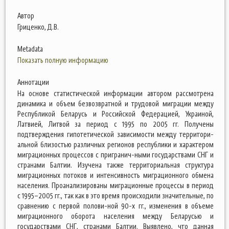
Автор
Гриценко, Д.В.
Metadata
Показать полную информацию
Аннотации
На основе статистической информации автором рассмотрена
динамика и объем безвозвратной и трудовой миграции между
Республикой Беларусь и Российской Федерацией, Украиной,
Латвией, Литвой за период с 1995 по 2005 гг. Получены
подтверждения гипотетической зависимости между территори-
альной близостью различных регионов республики и характером
миграционных процессов с пригранич-ными государствами СНГ и
странами Балтии. Изучена также территориальная структура
миграционных потоков и интенсивность миграционного обмена
населения. Проанализированы миграционные процессы в период
с 1995–2005 гг., так как в это время происходили значительные, по
сравнению с первой полови-ной 90-х гг., изменения в объеме
миграционного оборота населения между Беларусью и
государствами СНГ, странами Балтии. Выявлено, что данная